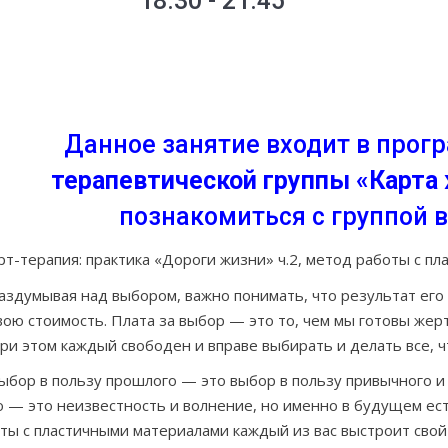
18:30 - 21:45
Группа сформирована
Данное занятие входит в прог
терапевтической группы «Карта 
познакомиться с группой
рт-терапия: практика «Дороги жизни» ч.2, метод работы с п
аздумывая над выбором, важно понимать, что результат его
вою стоимость. Плата за выбор — это то, чем мы готовы же
ри этом каждый свободен и вправе выбирать и делать все, ч
ыбор в пользу прошлого — это выбор в пользу привычного и 
го — это неизвестность и волнение, но именно в будущем ес
оты с пластичными материалами каждый из вас выстроит сво