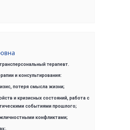
Группа сформирована
ровна
 трансперсональный терапевт.
рапии и консультирования:
изис, потеря смысла жизни;
йств и кризисных состояний, работа с
атическими событиями прошлого;
ежличностными конфликтами;
х;.