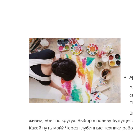
А
Р
с
П
В
жизни, «бег по кругу». Выбор в пользу будуще
Какой путь мой? Через глубинные техники раб