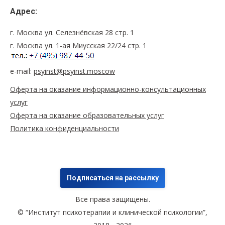
совместной деятельности, что и позволяет говорить
Адрес:
об особой групповой реальности.
Анализ социально-психологических публикаций
г. Москва ул. Селезнёвская 28 стр. 1
г. Москва ул. 1-ая Миусская 22/24 стр. 1
последних лет, где так или иначе ставится,
упоминается или подразумевается вопрос о
e-mail:
psyinst@psyinst.moscow
механизмах групповой (социально-)психологической
защиты, обнаруживает рост интереса к данной
Оферта на оказание информационно-консультационных
услуг
проблематике среди исследователей. Он вызван, в
Оферта на оказание образовательных услуг
частности, стремлением объяснить такое
Политика конфиденциальности
специфическое качество социальной группы, как
субъектность, традиционно связываемое с
характером и типом совместной деятельности (Г.М.
Андреева, А.И. Донцов, А.Л. Журавлев, Б.Ф. Ломов, В.А.
Подписаться на рассылку
Хащенко, А.С. Чернышев), а также с особенностями
Все права защищены.
общения и взаимоотношений (К.М. Гайдар, А.Л.
© “Институт психотерапии и клинической психологии”,
Журавлев, Б.Ф. Ломов, А.С. Чернышев). Так, было