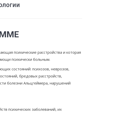
ологии
АММЕ
ающая психические расстройства и которая
омощи психически больным.
ющих состояний: психозов, неврозов,
остояний, бредовых расстройств,
ности болезни Альцгеймера, нарушений
ств психических заболеваний, их