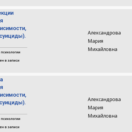
екции
я
исимости,
Александрова
суициды).
Мария
Михайловна
 психологии
ен в записи
ра
я
исимости,
Александрова
суициды).
Мария
Михайловна
 психологии
ен в записи