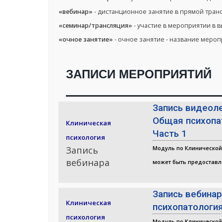
«вебинар»
- дистанционное занятие в прямой тран
«семинар/трансляция»
- участие в мероприятии в 
«очное занятие»
- очное занятие - название меро
ЗАПИСИ МЕРОПРИЯТИЙ
Запись видеол
Общая психопа
Клиническая
Часть 1
психология
Запись
Модуль по Клинической
вебинара
может быть предоставл
Запись вебина
Клиническая
психопатология
психология
Модуль по Клинической