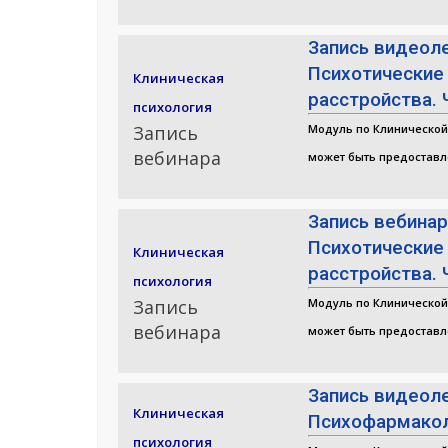
Запись видеол
Психотические
Клиническая
расстройства. 
психология
Запись
Модуль по Клинической
вебинара
может быть предоставл
Запись вебина
Психотические
Клиническая
расстройства. 
психология
Запись
Модуль по Клинической
вебинара
может быть предоставл
Запись видеол
Клиническая
Психофармако
психология