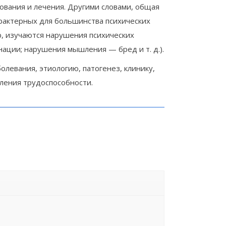
ования и лечения. Другими словами, общая
рактерных для большинства психических
р, изучаются нарушения психических
ации; нарушения мышления — бред и т. д.).
олевания, этиологию, патогенез, клинику,
вления трудоспособности.