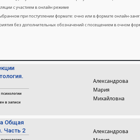
сляции с участием в онлайн режиме
выбранном при поступлении формате: очно или в формате онлайн-заня
приятия без дополнительных обозначений с посещением в очном форм
екции
тология.
Александрова
Мария
 психологии
Михайловна
ен в записи
ра Общая
. Часть 2
Александрова
 психологии