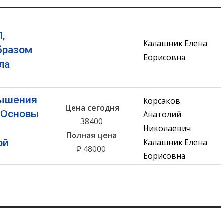
,
Калашник Елена
бразом
Борисовна
ла
вышения
Корсаков
Цена сегодня
«Основы
Анатолий
38400
Николаевич
Полная цена
ой
Калашник Елена
₽ 48000
Борисовна