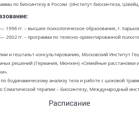
аммы по биосинтезу в России (Институт биосинтеза, Швейц
азование:
— 1996 гг. – высшее психологическое образование, г. Харьков
— 2002 гг. – программа по телесно-ориентированной психоте
рапии и гештальт-консультированию, Московский Институт Г
темных решений (Германия, Мюнхен) «Семейные расстановки 
ки».
 по бодинамическому анализу тела и работе с шоковой травм
по Соматической терапии – Биосинтезу, Международный инст
Расписание