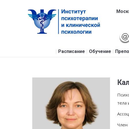
Москв
Расписание
Обучение
Препо
Кал
Псих
тела 
Ассоц
Член 