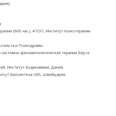
ария)
.
рапии (600 час.), АТОП, Институт психотерапии
ештальта и Психодрамы.
и системно-феноменологическая терапия Берта
ой, Институт Бодинамики, Дания.
итут Биосинтеза IIBS, Швейцария.