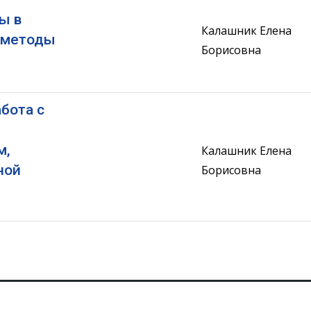
ы в
Калашник Елена
 методы
Борисовна
абота с
м,
Калашник Елена
ной
Борисовна