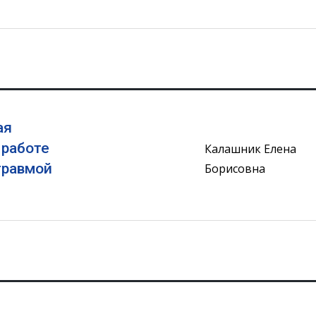
ая
 работе
Калашник Елена
травмой
Борисовна