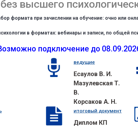
без высшего психологичес
бор формата при зачислении на обучение: очно или онл
ихологии в форматах: вебинары и записи, по общей пс
Возможно подключение до 08.09.202
ведущие
Есаулов В. И.
Мазулевская Т.
В.
Корсаков А. Н.
ь
итоговый документ
Диплом КП