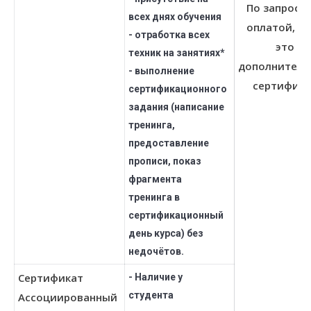
По запросу 
всех днях обучения
оплатой, е
- отработка всех
это
техник на занятиях*
дополнител
- выполнение
сертифика
сертификационного
задания (написание
тренинга,
предоставление
прописи, показ
фрагмента
тренинга в
сертификационный
день курса) без
недочётов.
Сертификат
- Наличие у
студента
Ассоциированный