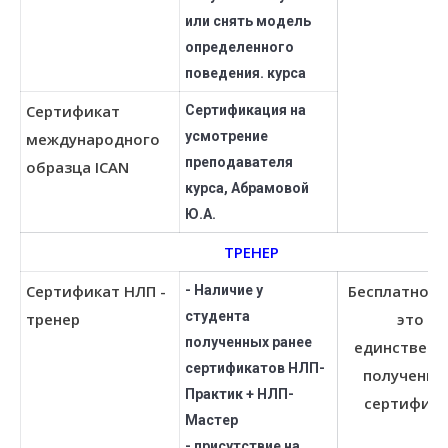
или снять модель
определенного
поведения. курса
Сертификат
Сертификация на
усмотрение
международного
преподавателя
образца ICAN
курса, Абрамовой
Ю.А.
ТРЕНЕР
Сертификат НЛП -
Бесплатно, е
- Наличие у
студента
тренер
это
полученных ранее
единственн
сертификатов НЛП-
полученны
Практик + НЛП-
сертифика
Мастер
- присутствие на