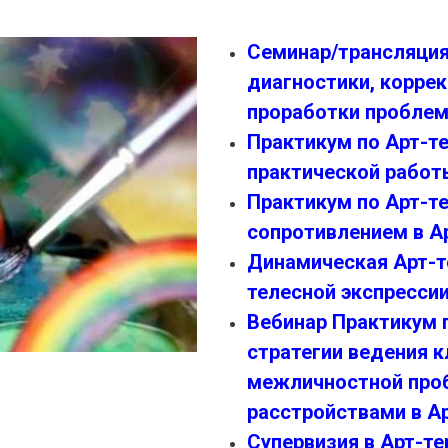
Семинар/трансляция
диагностики, коррек
проработки проблем
Практикум по Арт-те
практической работы
Практикум по Арт-те
сопротивлением в А
Динамическая Арт-т
телесной экспресси
Вебинар Практикум п
стратегии ведения к
межличностной про
расстройствами в А
Супервизия в Арт-те