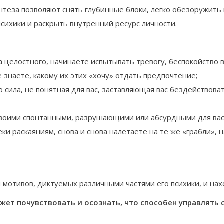
теза позволяют снять глубинные блоки, легко обезоружить
сихики и раскрыть внутренний ресурс личности.
а целостного, начинаете испытывать тревогу, беспокойство в
 знаете, какому их этих «хочу» отдать предпочтение;
о сила, не понятная для вас, заставляющая вас бездействоват
своими спонтанными, разрушающими или абсурдными для вас
и раскаяниям, снова и снова налетаете на те же «грабли», 
отивов, диктуемых различными частями его психики, и нахо
ет почувствовать и осознать, что способен управлять 