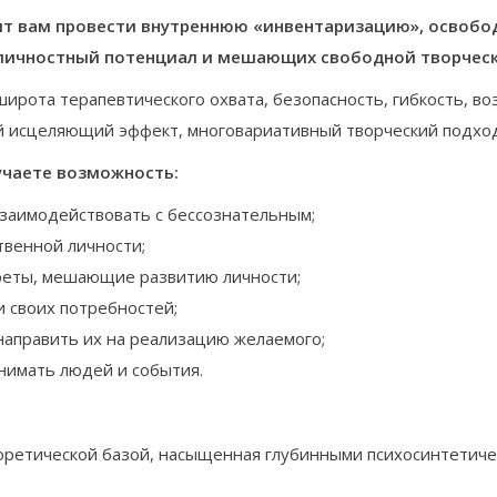
т вам провести внутреннюю «инвентаризацию», освобод
личностный потенциал и мешающих свободной творческ
ирота терапевтического охвата, безопасность, гибкость, в
ый исцеляющий эффект, многовариативный творческий подход
учаете возможность:
взаимодействовать с бессознательным;
твенной личности;
преты, мешающие развитию личности;
и своих потребностей;
направить их на реализацию желаемого;
нимать людей и события.
оретической базой, насыщенная глубинными психосинтетиче