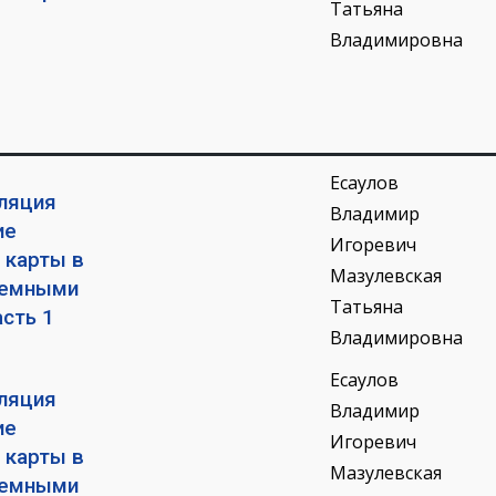
Татьяна
Владимировна
Есаулов
ляция
Владимир
ие
Игоревич
 карты в
Мазулевская
лемными
Татьяна
сть 1
Владимировна
Есаулов
ляция
Владимир
ие
Игоревич
 карты в
Мазулевская
лемными