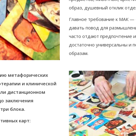
образ, душевный отклик отде
Главное требование к МАК —
давать повод для размышлени
часто отдают предпочтение 
достаточно универсальны и п
образам.
нию метафорических
отерапии и клинической
 или дистанционном
до заключения
три блока.
тивных карт: