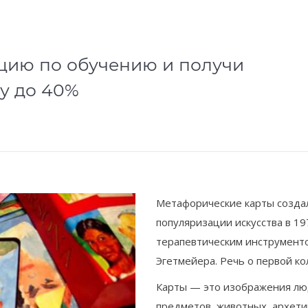
цию по обучению и получи
у до 40%
Метафорические карты создал
популяризации искусства в 197
терапевтическим инструменто
Эгетмейера. Речь о первой к
Карты — это изображения лю
предметов, животных, архетип