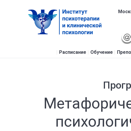
Москв
Расписание
Обучение
Препо
Прог
Метафориче
психологи