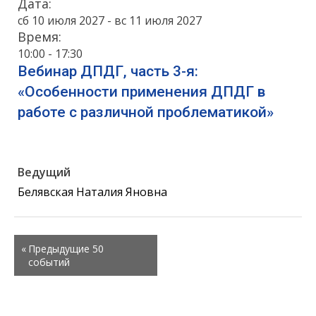
Дата:
сб 10 июля 2027 - вс 11 июля 2027
Время:
10:00 - 17:30
Вебинар ДПДГ, часть 3-я:
«Особенности применения ДПДГ в
работе с различной проблематикой»
Ведущий
Белявская Наталия Яновна
Семинары
«
Предыдущие 50
List
событий
Navigation