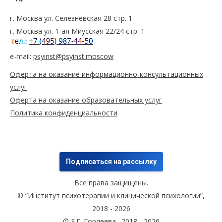
Англо-русский психоаналитический словарь М.: 2003.
г. Москва ул. Селезнёвская 28 стр. 1
г. Москва ул. 1-ая Миусская 22/24 стр. 1
e-mail:
psyinst@psyinst.moscow
Оферта на оказание информационно-консультационных
услуг
Первое российское издание оригинального англо-
Оферта на оказание образовательных услуг
русского психоаналитического словаря, содержит
Политика конфиденциальности
наиболее распространенные понятия и термины
классического и современного психоанализа в
многообразии их различных измерений: собственно
психоаналитическом, психотерапевтическом,
Подписаться на рассылку
психологическом, антропологическом,
Все права защищены.
культурологическом, социологическом, философском
© “Институт психотерапии и клинической психологии”,
и др.
2018 - 2026
© Е.Г. Гордеева., 2018 - 2026