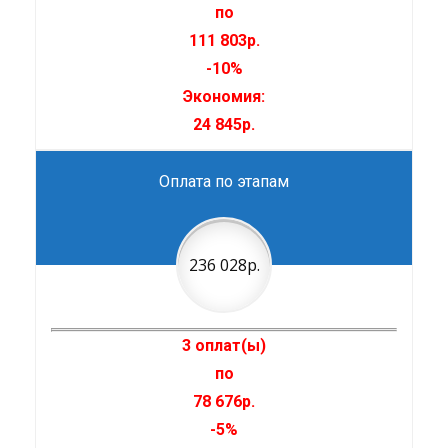
по
111 803р.
-10%
Экономия:
24 845р.
Оплата по этапам
236 028р.
3 оплат(ы)
по
78 676р.
-5%