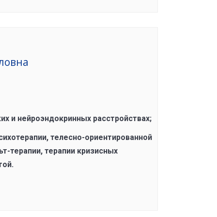
ловна
их и нейроэндокринных расстройствах;
сихотерапии, телесно-ориентированной
ьт-терапии, терапии кризисных
той.