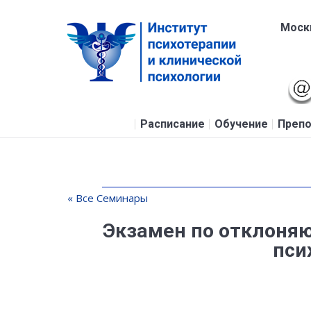
Москв
Расписание
Обучение
Препо
« Все Семинары
Экзамен по отклоня
пси