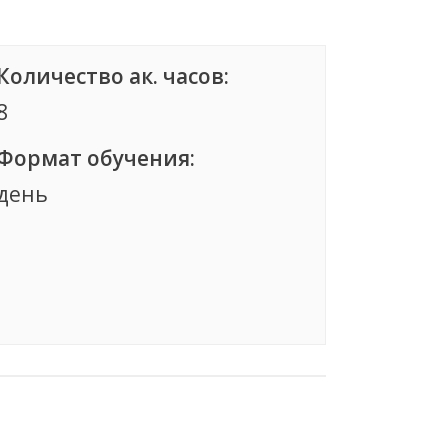
Количество ак. часов:
8
Формат обучения:
день
Группа сформирована