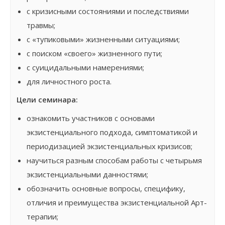
с кризисными состояниями и последствиями
травмы;
с «тупиковыми» жизненными ситуациями;
с поиском «своего» жизненного пути;
с суицидальными намерениями;
для личностного роста.
Цел
и
семинар
а
:
ознакомить участников с основами
экзистенциального подхода, симптоматикой и
периодизацией экзистенциальных кризисов;
научиться разным способам работы с четырьмя
экзистенциальными данностями;
обозначить основные вопросы, специфику,
отличия и преимущества экзистенциальной Арт-
терапии;