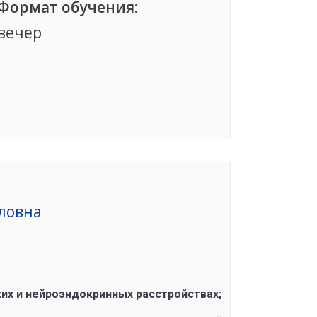
Формат обучения:
вечер
Группа сформирована
ловна
их и нейроэндокринных расстройствах;