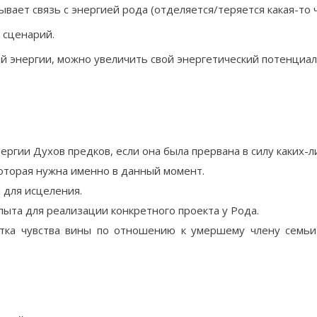
вает связь с энергией рода (отделяется/теряется какая-то ч
 сценарий.
й энергии, можно увеличить свой энергетический потенциал
ргии Духов предков, если она была прервана в силу каких-л
оторая нужна именно в данный момент.
 для исцеления.
ыта для реализации конкретного проекта у Рода.
отка чувства вины по отношению к умершему члену семь