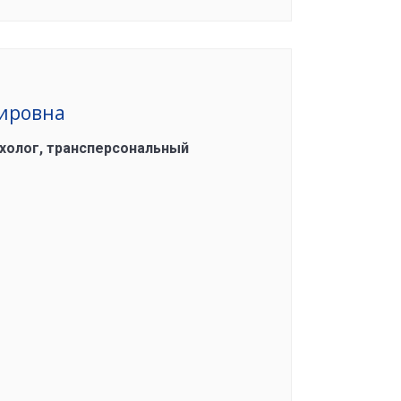
ировна
ихолог, трансперсональный