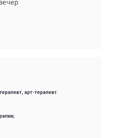
вечер
Группа сформирована
ерапевт, арт-терапевт.
рапии;