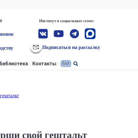
00
Институт в социальных сетях:
звонок
Подписаться на рассылку
одству
Библиотека
Контакты
 гештальт
ерши свой гештальт