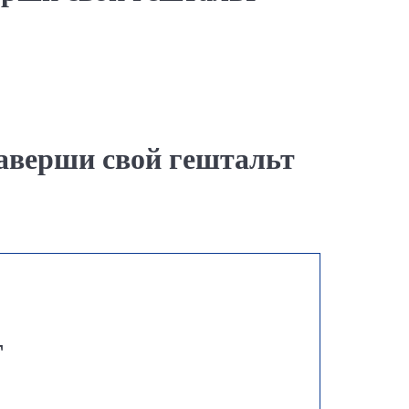
Заверши свой гештальт
Т