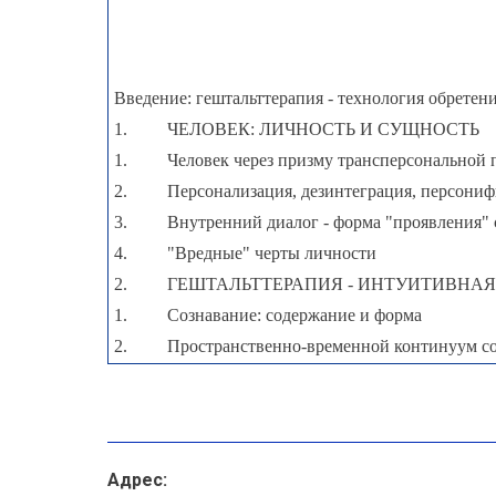
Введение: гештальттерапия - технология обретени
1.
ЧЕЛОВЕК: ЛИЧНОСТЬ И СУЩНОСТЬ
1.
Человек через призму трансперсональной 
2.
Персонализация, дезинтеграция, персони
3.
Внутренний диалог - форма "проявления"
4.
"Вредные" черты личности
2.
ГЕШТАЛЬТТЕРАПИЯ - ИНТУИТИВНАЯ
1.
Сознавание: содержание и форма
2.
Пространственно-временной континуум с
3.
Гештальттерапия - ориентированная на эм
4.
Субъект сознавания
3.
ОТ НЕВРОТИЧЕСКОЙ ЛИЧНОСТИ К 
ГЕШТАЛЬТТЕРАПЕВТИЧЕСКАЯ МОДЕЛЬ ПС
Адрес: