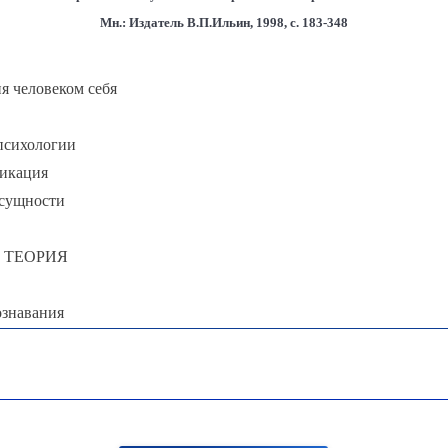
М
н.: Издатель В.П.Ильин, 1998, с. 183-348
я человеком себя
психологии
фикация
 сущности
 ТЕОРИЯ
ознавания
пирику система
СУЩНОСТИ.
ИХОЛОГИЧЕСКОГО РОСТА