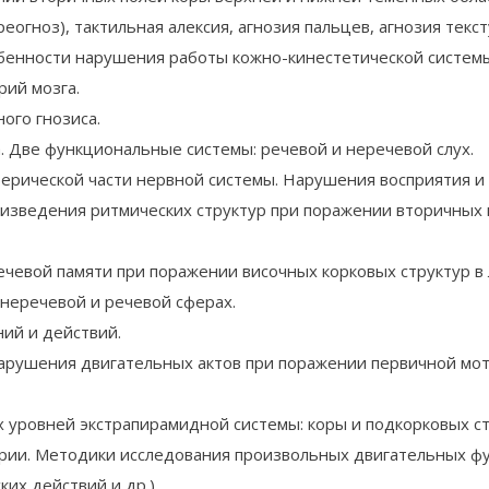
еогноз), тактильная алексия, агнозия пальцев, агнозия текс
обенности нарушения работы кожно-кинестетической систем
рий мозга.
ого гнозиса.
а. Две функциональные системы: речевой и неречевой слух.
рической части нервной системы. Нарушения восприятия и
роизведения ритмических структур при поражении вторичных 
чевой памяти при поражении височных корковых структур в 
 неречевой и речевой сферах.
ий и действий.
арушения двигательных актов при поражении первичной мот
ровней экстрапирамидной системы: коры и подкорковых стр
Лурии. Методики исследования произвольных двигательных фу
их действий и др.).