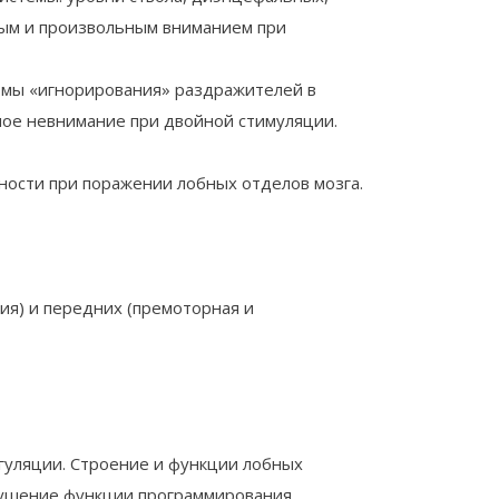
ным и произвольным вниманием при
омы «игнорирования» раздражителей в
ьное невнимание при двойной стимуляции.
ности при поражении лобных отделов мозга.
ия) и передних (премоторная и
гуляции. Строение и функции лобных
арушение функции программирования,