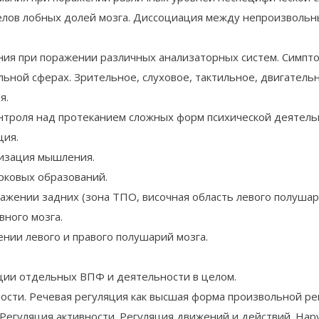
елов лобных долей мозга. Диссоциация между непроизволь
ия при поражении различных анализаторных систем. Симпт
ельной сферах. Зрительное, слуховое, тактильное, двигател
я.
нтроля над протеканием сложных форм психической деятель
ция.
низация мышления.
ковых образований.
жении задних (зона ТПО, височная область левого полушар
вного мозга.
ии левого и правого полушарий мозга.
ции отдельных ВПФ и деятельности в целом.
сти. Речевая регуляция как высшая форма произвольной ре
 Регуляция активности. Регуляция движений и действий. Н