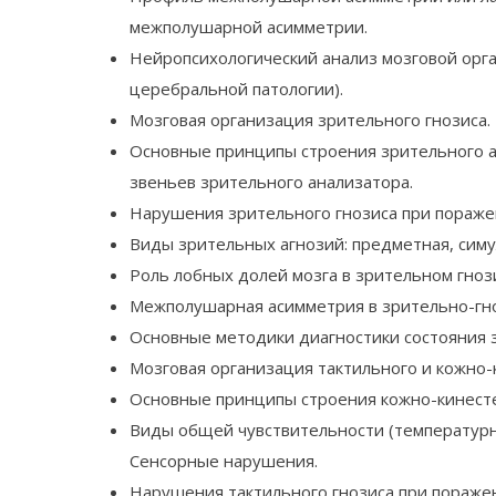
межполушарной асимметрии.
Нейропсихологический анализ мозговой орг
церебральной патологии).
Мозговая организация зрительного гнозиса.
Основные принципы строения зрительного а
звеньев зрительного анализатора.
Нарушения зрительного гнозиса при пораже
Виды зрительных агнозий: предметная, симул
Роль лобных долей мозга в зрительном гнози
Межполушарная асимметрия в зрительно-гно
Основные методики диагностики состояния з
Мозговая организация тактильного и кожно-
Основные принципы строения кожно-кинесте
Виды общей чувствительности (температурна
Сенсорные нарушения.
Нарушения тактильного гнозиса при пораже