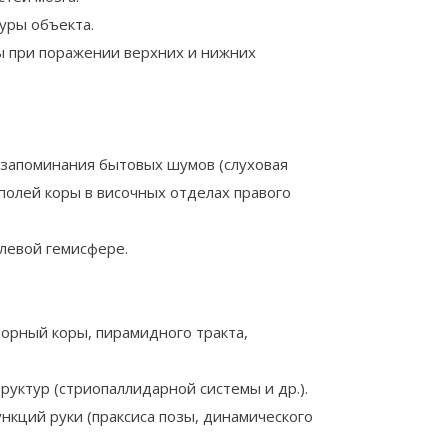
туры объекта.
ы при поражении верхних и нижних
 запоминания бытовых шумов (слуховая
полей коры в височных отделах правого
левой гемисфере.
орный коры, пирамидного тракта,
уктур (стриопаллидарной системы и др.).
нкций руки (праксиса позы, динамического