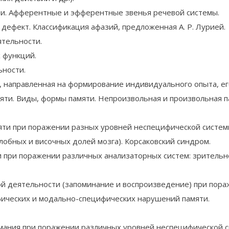
ции. Афферентные и эфферентные звенья речевой системы.
дефект. Классификация афазий, предложенная А. Р. Лурией.
ятельности.
 функций.
ьности.
, направленная на формирование индивидуального опыта, ег
яти. Виды, формы памяти. Непроизвольная и произвольная 
и при поражении разных уровней неспецифической системы
лобных и височных долей мозга). Корсаковский синдром.
при поражении различных анализаторных систем: зрительно
й деятельности (запоминание и воспроизведение) при пора
ических и модально-специфических нарушений памяти.
ния при поражении различных уровней неспецифической си