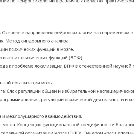
ний по нейропсихологии в различных областях практической
. Основные направления нейропсихологии на современном эт
я. Метод синдромного анализа.
ции психических функций в мозге.
и высших психических функций (ВПФ).
ода к проблеме локализации ВПФ в отечественной научной 
ной организации мозга.
а: блок регуляции общей и избирательной неспецифической
рограммирования, регуляции психической деятельности и ко
 и межполушарного взаимодействия.
 мозга. Концепция функциональной специфичности больших
еральной организации мозга (ПЛО). Синдром «расщепленно