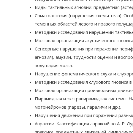
Виды тактильных агнозий: предметная (астер
Соматоагнозия (нарушения схемы тела). Ос
теменных областей левого и правого полуша
Методики исследования нарушений тактильн
Мозговая организация акустического гнозис
Сенсорные нарушения при поражении перифе
агнозия), амузии, трудности оценки и восп
полушария мозга.
Нарушение фонематического слуха и слухоре
Методики исследования слухового гнозиса в
Мозговая организация произвольных движен
Пирамидная и экстрапирамидная системы. Н
мотонейронов (парезы, параличи и др.).
Нарушения движений при поражении разных у
Апраксии. Классификация апраксий по А. Р. 
праксиса, предметных движений, символическ