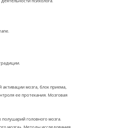
 деятельности психолога.
апе.
традиции.
 активации мозга, блок приема,
нтроля ее протекания. Мозговая
 полушарий головного мозга.
го мозга». Методы исследования