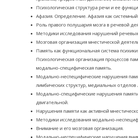
Психологическая структура речи и ее функ
Афазия. Определение. Афазия как системный 
Роль правого полушария мозга в речевой де
Методики исследования нарушений речевых
Мозговая организация мнестической деятел
Память как функциональная система психики
Психологическая организация процессов пам
модально-специфическая память.
Модально-неспецифические нарушения памят
лимбических структур, медиальных отделов 
Модально-специфические нарушения памяти 
двигательной.
Нарушения памяти как активной мнестическо
Методики исследования модально-неспециф
Внимание и его мозговая организация.
Модально-неспецифические нарушения внима