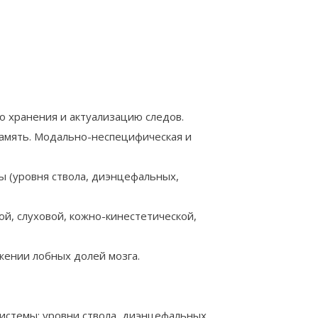
о хранения и актуализацию следов.
память. Модально-неспецифическая и
 (уровня ствола, диэнцефальных,
й, слуховой, кожно-кинестетической,
жении лобных долей мозга.
стемы: уровни ствола, диэнцефальных,