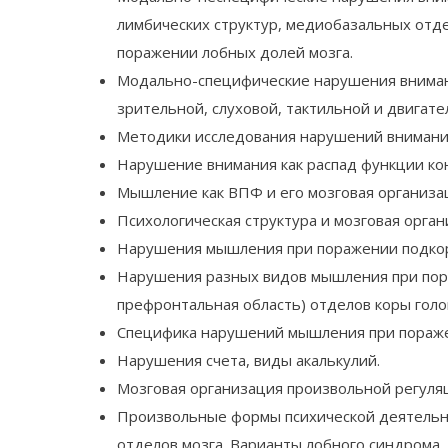
лимбических структур, медиобазальных отд
поражении лобных долей мозга.
Модально-специфические нарушения вниман
зрительной, слуховой, тактильной и двигат
Методики исследования нарушений внимани
Нарушение внимания как распад функции ко
Мышление как ВПФ и его мозговая организа
Психологическая структура и мозговая орга
Нарушения мышления при поражении подкор
Нарушения разных видов мышления при пора
префронтальная область) отделов коры голо
Специфика нарушений мышления при поражен
Нарушения счета, виды акалькулий.
Мозговая организация произвольной регуля
Произвольные формы психической деятельно
отделов мозга. Варианты лобного синдрома.