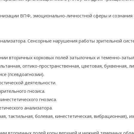
анизации ВПФ, эмоционально-личностной сферы и сознания 
нализатора. Сенсорные нарушения работы зрительной сист
нии вторичных корковых полей затылочных и теменно-затыл
ьтанная, оптико-пространственная, цветовая, буквенная, ли
се (псевдоагнозии).
стической деятельности.
рительного гнозиса.
кинестетического гнозиса.
тического анализатора.
я, тактильная, болевая, кинестетическая, вибрационная), 
нии вторичных полей коры верхней и нижней теменных облас