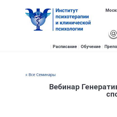
Москв
Расписание
Обучение
Препо
« Все Семинары
Вебинар Генерати
сп