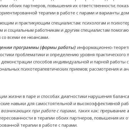
апии обоих партнеров, повышения их ответственности; пока
ориентированной терапии в работе с парами и варианты до
нающим и практикующим специалистам: психологам и психотер
м и социальным работникам и другим специалистам помогающ
 со всеми ее нюансами.
дении программы (формы работы)
: информационно-теорет
ностики проблематики и определению уровня практического
з демонстрации способов индивидуальной и парной работы 
нальных психотерапевтических приемов; рассмотрения и анал
ии жизни в паре и способах диагностики нарушения баланса
еские навыки для самостоятельной и высокоэффективной раб
возникающих при работе с парами, таких как: п
рерывание аф
тересованности в терапии обоих партнеров, повышения их о
ованной терапии в работе с парами.