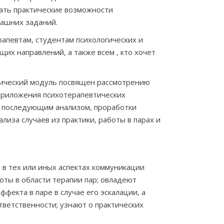
зать практические возможности
машних заданий.
апевтам, студентам психологических и
их направлений, а также всем , кто хочет
ический модуль посвящен рассмотрению
 приложения психотерапевтических
с последующим анализом, проработки
иза случаев из практики, работы в парах и
 в тех или иных аспектах коммуникации
оты в области терапии пар; овладеют
фекта в паре в случае его эскалации, а
тветственности; узнают о практических