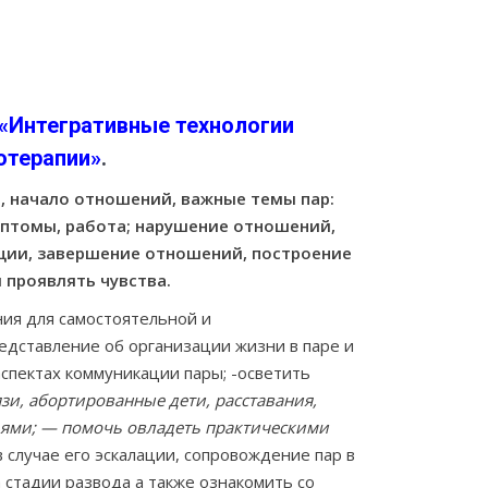
«Интегративные технологии
отерапии»
.
а, начало отношений, важные темы пар:
имптомы, работа; нарушение отношений,
нкции, завершение отношений, построение
 проявлять чувства.
ния для самостоятельной и
едставление об организации жизни в паре и
аспектах коммуникации пары; -осветить
зи, абортированные дети, расставания,
мьями; — помочь овладеть практическими
 случае его эскалации, сопровождение пар в
 стадии развода а также ознакомить со