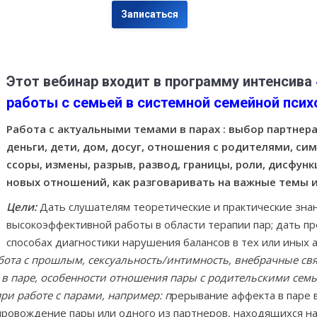
Записаться
Этот вебинар входит в программу интенсива
работы с семьей в системной семейной псих
Работа с актуальными темами в парах : выбор партнер
деньги, дети, дом, досуг, отношения с родителями, с
ссоры, измены, разрыв, развод, границы, роли, дисфу
новых отношений, как разговаривать на важные темы и
Цели:
Дать слушателям теоретические и практические зна
высокоэффективной работы в области терапии пар; дать пр
способах диагностики нарушения балансов в тех или иных 
бота с прошлым, сексуальность/интимность, внебрачные свя
 в паре, особенности отношения пары с родительскими се
и работе с парами, например: п
рерывание аффекта в паре в
провождение пары или одного из партнеров, находящихся на