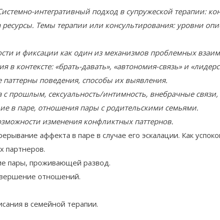
истемно-интегративный подход в супружеской терапии: кон
 ресурсы. Темы терапии или консультирования: уровни опи
ости и фиксации как один из механизмов проблемных взаим
я в контексте: «брать-давать», «автономия-связь» и «лидер
е паттерны поведения, способы их выявления.
 с прошлым, сексуальность/интимность, внебрачные связи, 
дие в паре, отношения пары с родительскими семьями.
озможности изменения конфликтных паттернов.
Прерывание аффекта в паре в случае его эскалации. Как успо
х партнеров.
ие пары, проживающей развод.
авершение отношений.
сания в семейной терапии.