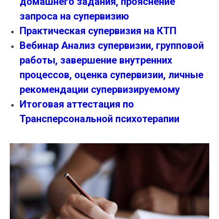
домашнего задания, прояснение
запроса на супервизию
Практическая супервизия на КТП
Вебинар Анализ супервизии, групповой
работы, завершение внутренних
процессов, оценка супервизии, личные
рекомендации супервизируемому
Итоговая аттестация по
Трансперсональной психотерапии